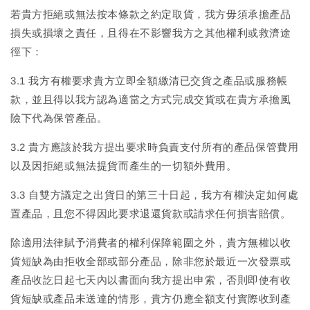
若貴方拒絕或無法按本條款之約定取貨，我方毋須承擔產品
損失或損壞之責任，且得在不影響我方之其他權利或救濟途
徑下：
3.1 我方有權要求貴方立即全額繳清已交貨之產品或服務帳
款，並且得以我方認為適當之方式完成交貨或在貴方承擔風
險下代為保管產品。
3.2 貴方應該於我方提出要求時負責支付所有的產品保管費用
以及因拒絕或無法提貨而產生的一切額外費用。
3.3 自雙方議定之出貨日的第三十日起，我方有權決定如何處
置產品，且您不得因此要求退還貨款或請求任何損害賠償。
除適用法律賦予消費者的權利保障範圍之外，貴方無權以收
貨短缺為由拒收全部或部分產品，除非您於最近一次發票或
產品收訖日起七天內以書面向我方提出申索，否則即使有收
貨短缺或產品未送達的情形，貴方仍應全額支付實際收到產